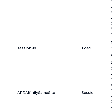
session-id
1 dag
ARRAffinitySameSite
Sessie