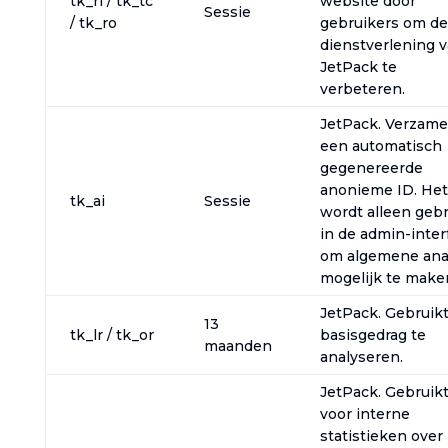
tk_rl / tk_tc
website door
Sessie
/ tk_ro
gebruikers om de
dienstverlening 
JetPack te
verbeteren.
JetPack. Verzame
een automatisch
gegenereerde
anonieme ID. Het
tk_ai
Sessie
wordt alleen gebr
in de admin-inter
om algemene ana
mogelijk te make
JetPack. Gebruik
13
tk_lr / tk_or
basisgedrag te
maanden
analyseren.
JetPack. Gebruik
voor interne
statistieken over