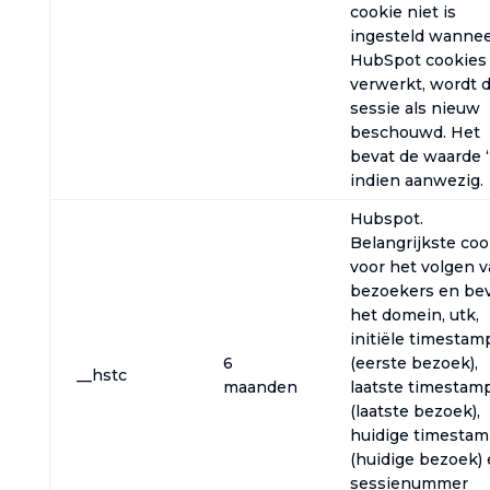
cookie niet is
ingesteld wanne
HubSpot cookies
verwerkt, wordt 
sessie als nieuw
beschouwd. Het
bevat de waarde “
indien aanwezig.
Hubspot.
Belangrijkste coo
voor het volgen 
bezoekers en be
het domein, utk,
initiële timestam
6
(eerste bezoek),
__hstc
maanden
laatste timestam
(laatste bezoek),
huidige timesta
(huidige bezoek)
sessienummer