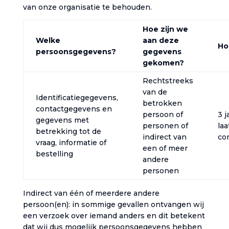
van onze organisatie te behouden.‎
Hoe zijn we
Welke
aan deze
Ho
persoonsgegevens?‎
gegevens
gekomen?‎
Rechtstreeks
van de
Identificatiegegevens,
betrokken
contactgegevens en
persoon of
3 j
gegevens met
personen of
laa
betrekking tot de
indirect van
c
vraag, informatie of
een of meer
bestelling‎
andere
personen
Indirect van één of meerdere andere
persoon(en): in sommige gevallen ontvangen wij
een verzoek over iemand anders en dit betekent
dat wij dus mogelijk persoonsgegevens hebben