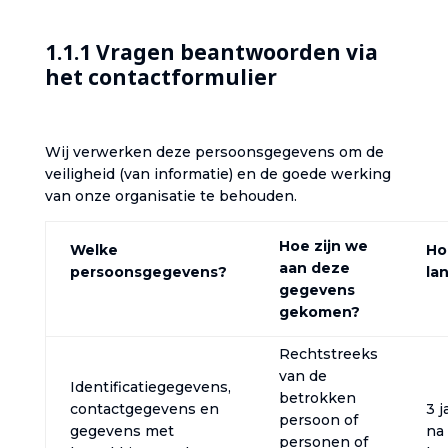
1.1.1 Vragen beantwoorden via
het contactformulier‎
‎Wij verwerken deze persoonsgegevens om de
veiligheid (van informatie) en de goede werking
van onze organisatie te behouden.‎
Hoe zijn we
Welke
Ho
aan deze
persoonsgegevens?‎
lan
gegevens
gekomen?‎
Rechtstreeks
van de
Identificatiegegevens,
betrokken
contactgegevens en
3 j
persoon of
gegevens met
na
personen of