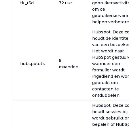
tk_r3d
72 uur
gebruikersactivit
om de
gebruikerservarin
helpen verbetere
Hubspot. Deze c
houdt de identite
van een bezoeker 
Het wordt naar
HubSpot gestuur
6
hubspotutk
wanneer een
maanden
formulier wordt
ingediend en wor
gebruikt om
contacten te
ontdubbelen.
Hubspot. Deze c
houdt sessies bij
wordt gebruikt o
bepalen of HubS