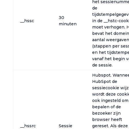
het sessienumme
de
tijdstempelgege
30
__hssc
in de __hstc-cook
minuten
moet verhogen. 
bevat het domein
aantal weergave
(stappen per sess
en het tijdstempe
vanaf het begin 
de sessie.
Hubspot. Wanne
HubSpot de
sessiecookie wijzi
wordt deze cooki
ook ingesteld om
bepalen of de
bezoeker zijn
browser heeft
__hssrc
Sessie
gereset. Als deze