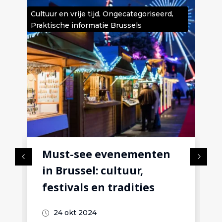
,
,
Cultuur en vrije tijd
Ongecategoriseerd
Cult
Praktische informatie Brussels
Pra
Must-see evenementen
in Brussel: cultuur,
festivals en tradities
24 okt 2024