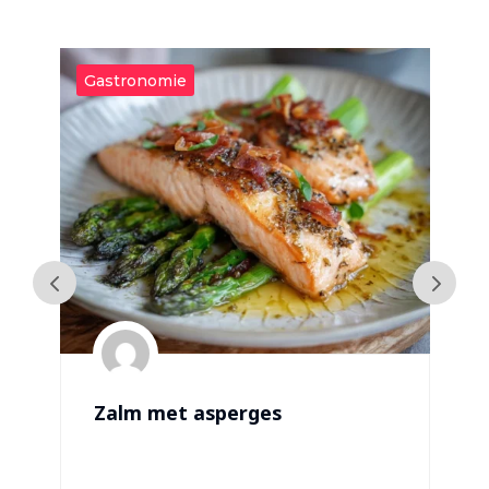
Gastronomie
G
Zalm met asperges