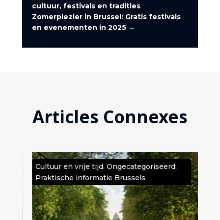
cultuur, festivals en tradities
Zomerplezier in Brussel: Gratis festivals
en evenementen in 2025
→
Articles Connexes
,
,
e
Cultuur en vrije tijd
Ongecategoriseerd
Cult
Praktische informatie Brussels
Ong