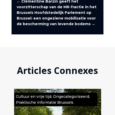
←
Clémentine Barzin geeft het
voorzitterschap van de MR-fractie in het
Brussels Hoofdstedelijk Parlement op
Brussel: een ongeziene mobilisatie voor
de bescherming van levende bodems
→
Articles Connexes
,
,
e
Cultuur en vrije tijd
Ongecategoriseerd
Cult
Praktische informatie Brussels
Ong