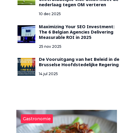
onverbiddelijke VAR: Union moet de
nederlaag tegen OM verteren
10 dec 2025
Maximizing Your SEO Investment:
The 6 Belgian Agencies Delivering
Measurable ROI in 2025
25 nov 2025
De Vooruitgang van het Beleid in de
Brusselse Hoofdstedelijke Regering
14 jul 2025
Gastronomie
G