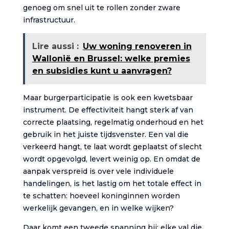
genoeg om snel uit te rollen zonder zware
infrastructuur.
Lire aussi :
Uw woning renoveren in
Wallonië en Brussel: welke premies
en subsidies kunt u aanvragen?
Maar burgerparticipatie is ook een kwetsbaar
instrument. De effectiviteit hangt sterk af van
correcte plaatsing, regelmatig onderhoud en het
gebruik in het juiste tijdsvenster. Een val die
verkeerd hangt, te laat wordt geplaatst of slecht
wordt opgevolgd, levert weinig op. En omdat de
aanpak verspreid is over vele individuele
handelingen, is het lastig om het totale effect in
te schatten: hoeveel koninginnen worden
werkelijk gevangen, en in welke wijken?
Daar komt een tweede spanning bij: elke val die