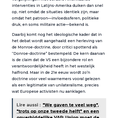
interventies in Latijns-Amerika duiken dan snel
op, niet omdat de situaties identiek zijn, maar
omdat het patroon—invloedssferen, politieke
druk, en soms militaire actie—bekend is.
Daarbij komt nog het ideologische kader dat in
het debat wordt aangehaald: een herleving van
de Monroe-doctrine, door critici spottend als
“Donroe-doctrine” bestempeld. De kern daarvan
is de claim dat de VS een bijzondere rol en
verantwoordelijkheid heeft in het westelijk
halfrond. Maar in de 21e eeuw wordt zo’n
doctrine voor veel waarnemers vooral gelezen
als een legitimatie van unilateralisme, precies
wat Europese activisten nu aanklagen.
Lire aussi :
"We gaven te veel weg",
"trots op onze tweede helft" en een
onverbiddelijke VAR: Union moet de