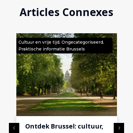
Articles Connexes
,
,
e
Cultuur en vrije tijd
Ongecategoriseerd
Cult
Praktische informatie Brussels
Ong
Ontdek Brussel: cultuur,