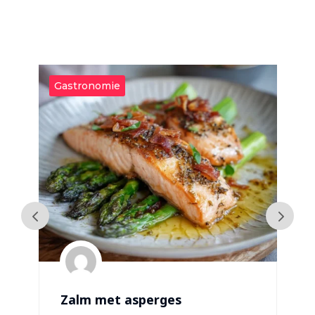
Gastronomie
G
Zalm met asperges