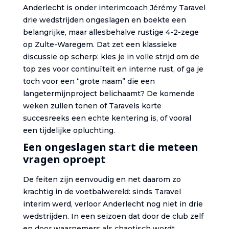
Anderlecht is onder interimcoach Jérémy Taravel
drie wedstrijden ongeslagen en boekte een
belangrijke, maar allesbehalve rustige 4-2-zege
op Zulte-Waregem. Dat zet een klassieke
discussie op scherp: kies je in volle strijd om de
top zes voor continuïteit en interne rust, of ga je
toch voor een “grote naam” die een
langetermijnproject belichaamt? De komende
weken zullen tonen of Taravels korte
succesreeks een echte kentering is, of vooral
een tijdelijke opluchting.
Een ongeslagen start die meteen
vragen oproept
De feiten zijn eenvoudig en net daarom zo
krachtig in de voetbalwereld: sinds Taravel
interim werd, verloor Anderlecht nog niet in drie
wedstrijden. In een seizoen dat door de club zelf
en door waarnemers als chaotisch wordt