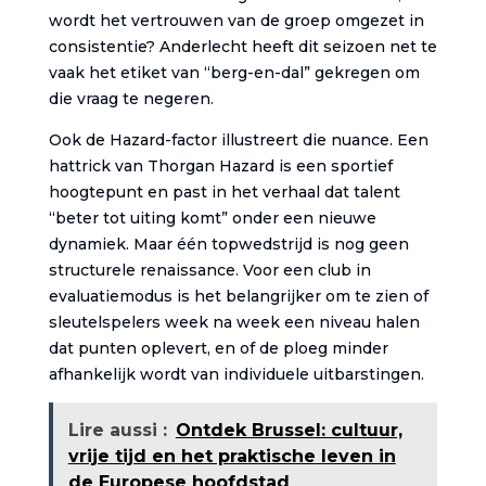
wordt het vertrouwen van de groep omgezet in
consistentie? Anderlecht heeft dit seizoen net te
vaak het etiket van “berg-en-dal” gekregen om
die vraag te negeren.
Ook de Hazard-factor illustreert die nuance. Een
hattrick van Thorgan Hazard is een sportief
hoogtepunt en past in het verhaal dat talent
“beter tot uiting komt” onder een nieuwe
dynamiek. Maar één topwedstrijd is nog geen
structurele renaissance. Voor een club in
evaluatiemodus is het belangrijker om te zien of
sleutelspelers week na week een niveau halen
dat punten oplevert, en of de ploeg minder
afhankelijk wordt van individuele uitbarstingen.
Lire aussi :
Ontdek Brussel: cultuur,
vrije tijd en het praktische leven in
de Europese hoofdstad