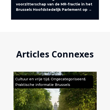
voorzitterschap van de MR-fractie in het
Brussels Hoofdstedelijk Parlement op
→
Articles Connexes
,
,
e
Cultuur en vrije tijd
Ongecategoriseerd
Cult
Praktische informatie Brussels
Ong