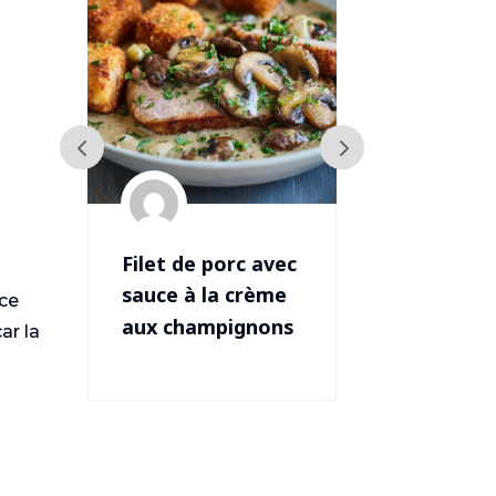
vec
Saumon aux
Toast aux
me
asperges
champign
 ce
ns
ar la