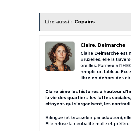
Lire aussi :
Copains
Claire. Delmarche
Claire Delmarche est né
Bruxelles, elle la trave
oreilles. Formée à l’IH
remplir un tableau Excel 
libre en dehors des ci
Claire aime les histoires à hauteur d’
la vie des quartiers
,
les luttes sociales
citoyens qui s’organisent
,
les contrad
Bilingue (et brusseleir par adoption), e
Elle refuse la neutralité molle et préfère