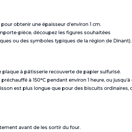
e pour obtenir une épaisseur d’environ 1 cm.
emporte-pièce, découpez les figures souhaitées
ues ou des symboles typiques de la région de Dinant).
Toast aux
Filet de porc a
plaque à pâtisserie recouverte de papier sulfurisé.
champignons
sauce à la crè
 préchauffé à 150°C pendant environ 1 heure, ou jusqu’à
aux champigno
isson est plus longue que pour des biscuits ordinaires, c
.
ement avant de les sortir du four.