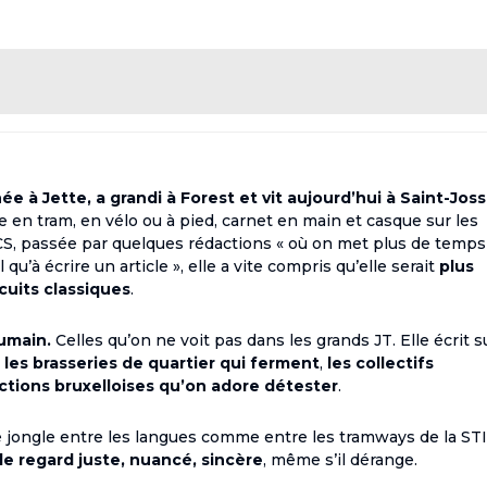
e à Jette, a grandi à Forest et vit aujourd’hui à Saint-Joss
rse en tram, en vélo ou à pied, carnet en main et casque sur les
ECS, passée par quelques rédactions « où on met plus de temps
qu’à écrire un article », elle a vite compris qu’elle serait
plus
rcuits classiques
.
humain.
Celles qu’on ne voit pas dans les grands JT. Elle écrit s
,
les brasseries de quartier qui ferment
,
les collectifs
ictions bruxelloises qu’on adore détester
.
lle jongle entre les langues comme entre les tramways de la ST
le regard juste, nuancé, sincère
, même s’il dérange.