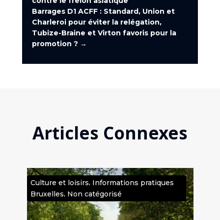
contre le frelon asiatique
Barrages D1 ACFF : Standard, Union et
Charleroi pour éviter la relégation,
Tubize-Braine et Virton favoris pour la
promotion ?
→
Articles Connexes
,
,
es
Culture et loisirs
Informations pratiques
Cult
,
Bruxelles
Non catégorisé
cat