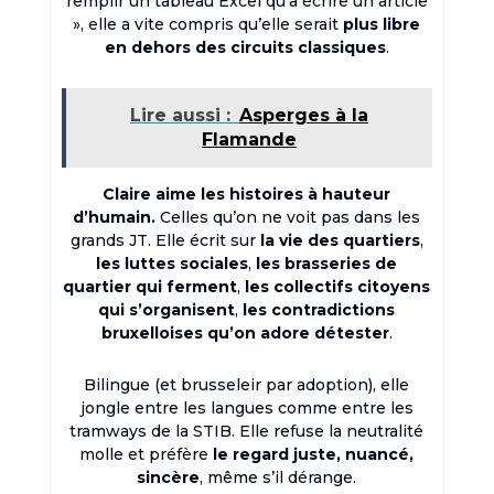
remplir un tableau Excel qu’à écrire un article
», elle a vite compris qu’elle serait
plus libre
en dehors des circuits classiques
.
Lire aussi :
Asperges à la
Flamande
Claire aime les histoires à hauteur
d’humain.
Celles qu’on ne voit pas dans les
grands JT. Elle écrit sur
la vie des quartiers
,
les luttes sociales
,
les brasseries de
quartier qui ferment
,
les collectifs citoyens
qui s’organisent
,
les contradictions
bruxelloises qu’on adore détester
.
Bilingue (et brusseleir par adoption), elle
jongle entre les langues comme entre les
tramways de la STIB. Elle refuse la neutralité
molle et préfère
le regard juste, nuancé,
sincère
, même s’il dérange.