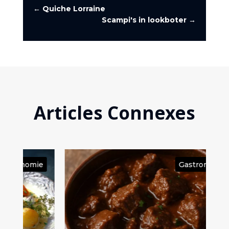
←
Quiche Lorraine
Scampi's in lookboter
→
Articles Connexes
ie
Gastronomie