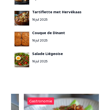
Tartiflette met Hervékaas
16 jul 2025
Couque de Dinant
16 jul 2025
Salade Liégeoise
16 jul 2025
Gastronomie
G