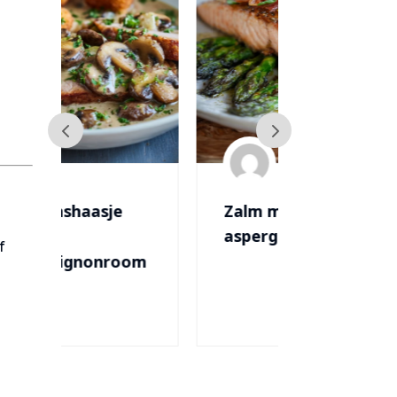
Zalm met
Toast
asperges
Champign
f
oom