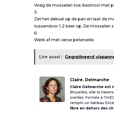
Voeg de mosselen toe, bestrooi met pep
Zet het deksel op de pan en laat de m
tussendoor 1-2 keer op. De mosselen zi
Werk af met verse peterselie.
Lire aussi :
Gegratineerd vispann
Claire. Delmarche
Claire Delmarche est né
Bruxelles, elle la trave
oreilles. Formée à l’IH
remplir un tableau Excel 
libre en dehors des ci