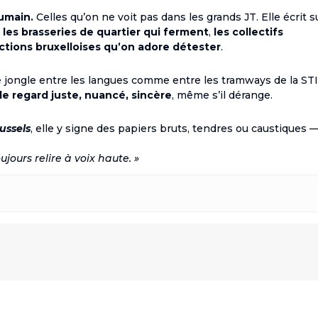
humain.
Celles qu’on ne voit pas dans les grands JT. Elle écrit s
,
les brasseries de quartier qui ferment
,
les collectifs
ictions bruxelloises qu’on adore détester
.
lle jongle entre les langues comme entre les tramways de la ST
le regard juste, nuancé, sincère
, même s’il dérange.
ussels
, elle y signe des papiers bruts, tendres ou caustiques 
ujours relire à voix haute. »