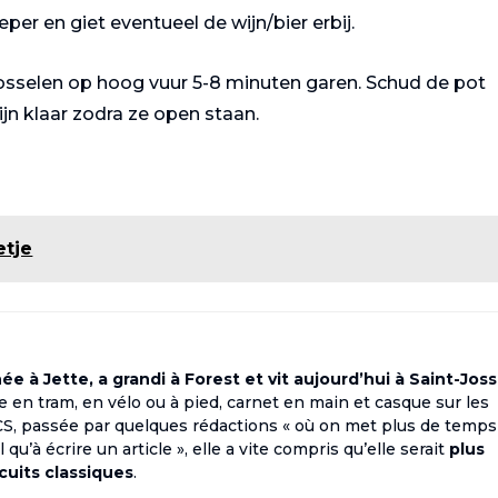
er en giet eventueel de wijn/bier erbij.
osselen op hoog vuur 5-8 minuten garen. Schud de pot
jn klaar zodra ze open staan.
etje
e à Jette, a grandi à Forest et vit aujourd’hui à Saint-Joss
rse en tram, en vélo ou à pied, carnet en main et casque sur les
ECS, passée par quelques rédactions « où on met plus de temps
qu’à écrire un article », elle a vite compris qu’elle serait
plus
rcuits classiques
.