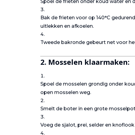
Spoel de frieten onder koud water en
Bak de frieten voor op 140°C gedurende
uitlekken en afkoelen.
Tweede bakronde gebeurt net voor het 
2.
Mosselen klaarmaken
:
Zalm met
asperges
Spoel de mosselen grondig onder koud
open mosselen weg.
Smelt de boter in een grote mosselpot
Voeg de sjalot, prei, selder en knofloo