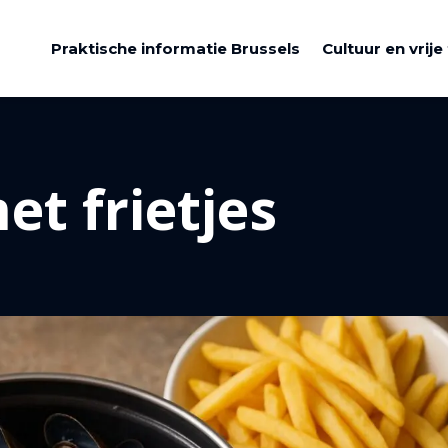
Praktische informatie Brussels
Cultuur en vrije 
t frietjes