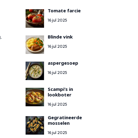
Tomate farcie
16 jul 2025
Blinde vink
.
16 jul 2025
aspergesoep
16 jul 2025
Scampi’s in
lookboter
16 jul 2025
Gegratineerde
mosselen
16 jul 2025