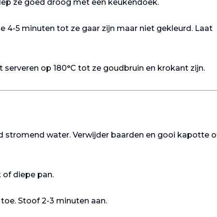
 dep ze goed droog met een keukendoek.
 4-5 minuten tot ze gaar zijn maar niet gekleurd. Laat
serveren op 180°C tot ze goudbruin en krokant zijn.
Toast
Varkenshaasje
Champignon
met
 stromend water. Verwijder baarden en gooi kapotte o
champignonr
saus
 of diepe pan.
k toe. Stoof 2-3 minuten aan.