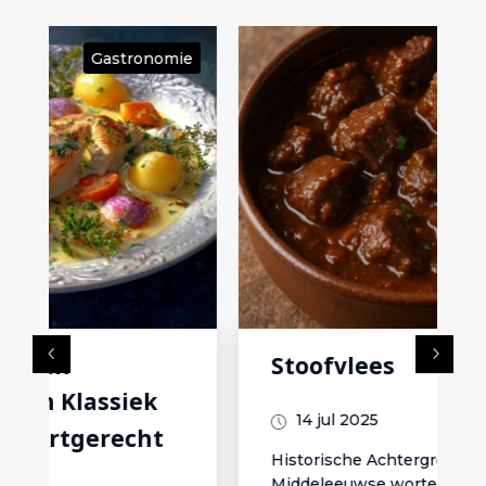
ie
Gastronomie
Stoofvlees
14 jul 2025
Historische Achtergrond
Middeleeuwse wortelsStoofvlees