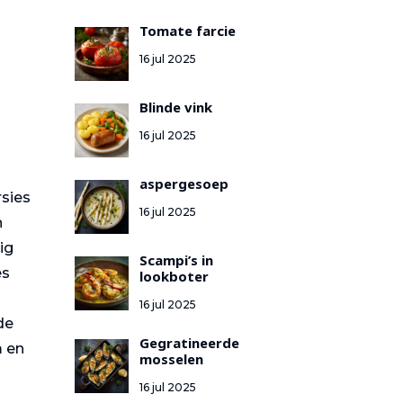
Tomate farcie
16 jul 2025
Blinde vink
16 jul 2025
aspergesoep
rsies
16 jul 2025
n
ig
Scampi’s in
es
lookboter
16 jul 2025
de
Gegratineerde
m en
mosselen
16 jul 2025