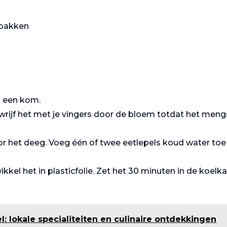
e bakken
n een kom.
wrijf het met je vingers door de bloem totdat het meng
Toast
Varkenshaasje
Champignon
met
or het deeg. Voeg één of twee eetlepels koud water toe
champignonr
saus
kkel het in plasticfolie. Zet het 30 minuten in de koelk
: lokale specialiteiten en culinaire ontdekkingen