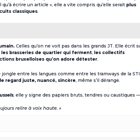
qu’à écrire un article », elle a vite compris qu’elle serait
plus
rcuits classiques
.
humain.
Celles qu’on ne voit pas dans les grands JT. Elle écrit s
,
les brasseries de quartier qui ferment
,
les collectifs
ictions bruxelloises qu’on adore détester
.
lle jongle entre les langues comme entre les tramways de la ST
le regard juste, nuancé, sincère
, même s’il dérange.
ussels
, elle y signe des papiers bruts, tendres ou caustiques 
ujours relire à voix haute. »