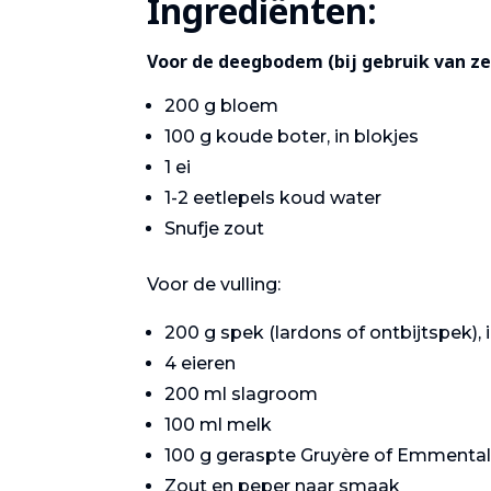
Ingrediënten:
Voor de deegbodem (bij gebruik van z
200 g bloem
100 g koude boter, in blokjes
1 ei
1-2 eetlepels koud water
Snufje zout
Voor de vulling:
200 g spek (lardons of ontbijtspek),
4 eieren
200 ml slagroom
Gastronomie
100 ml melk
100 g geraspte Gruyère of Emmental
Zout en peper naar smaak