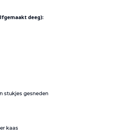
elfgemaakt deeg):
 in stukjes gesneden
Gastronomie
Gastronomie
er kaas