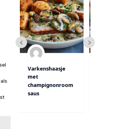
sel
Zalm met
Toast
asperges
Champign
 als
oom
ast