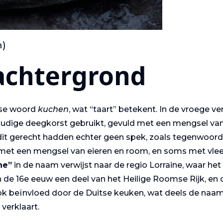
n)
 achtergrond
tse woord
kuchen
, wat “taart” betekent. In de vroege ve
oudige deegkorst gebruikt, gevuld met een mengsel va
 dit gerecht hadden echter geen spek, zoals tegenwoord
 met een mengsel van eieren en room, en soms met vle
ne”
in de naam verwijst naar de regio Lorraine, waar het
 de 16e eeuw een deel van het Heilige Roomse Rijk, en 
an ook beïnvloed door de Duitse keuken, wat deels de naa
verklaart.