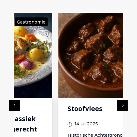
ie
Gastronomie
Stoofvlees
14 jul 2025
Historische Achtergrond