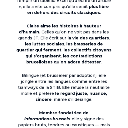
remplir un tableau Excel qu’à écrire un article
», elle a vite compris qu’elle serait
plus libre
en dehors des circuits classiques
.
Claire aime les histoires à hauteur
d’humain.
Celles qu’on ne voit pas dans les
grands JT. Elle écrit sur
la vie des quartiers
,
les luttes sociales
,
les brasseries de
quartier qui ferment
,
les collectifs citoyens
qui s’organisent
,
les contradictions
bruxelloises qu’on adore détester
.
Bilingue (et brusseleir par adoption), elle
jongle entre les langues comme entre les
tramways de la STIB. Elle refuse la neutralité
molle et préfère
le regard juste, nuancé,
sincère
, même s’il dérange.
Membre fondatrice de
informations.brussels
, elle y signe des
papiers bruts, tendres ou caustiques — mais