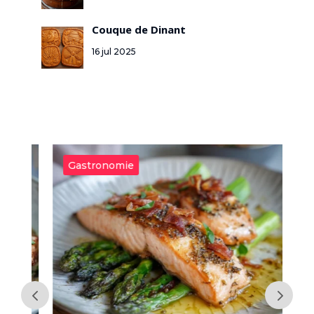
Couque de Dinant
16 jul 2025
Gastronomie
G