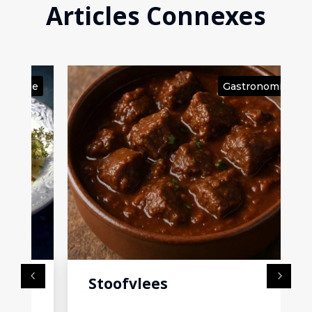
Articles Connexes
ie
Gastronomie
Stoofvlees