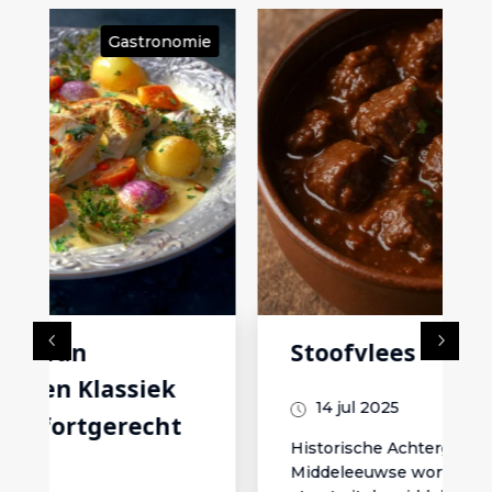
ie
Gastronomie
Stoofvlees
14 jul 2025
Historische Achtergrond
Middeleeuwse wortelsStoofvlees