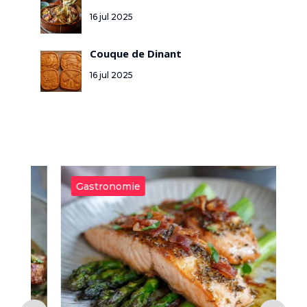
16 jul 2025
Couque de Dinant
16 jul 2025
Gastronomie
G