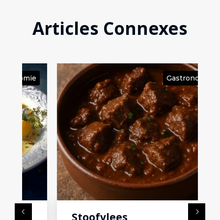
Articles Connexes
ie
Gastronomie
Stoofvlees