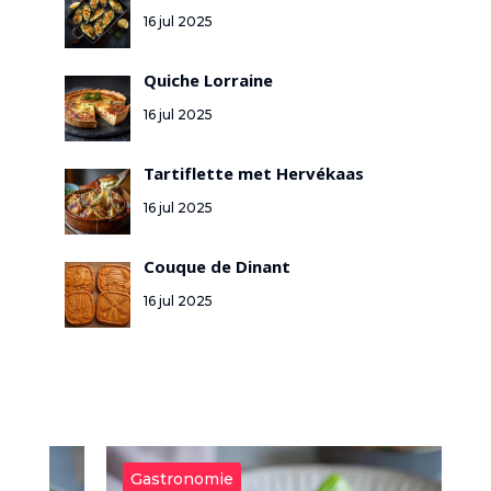
16 jul 2025
Quiche Lorraine
16 jul 2025
Tartiflette met Hervékaas
16 jul 2025
Couque de Dinant
16 jul 2025
Gastronomie
G