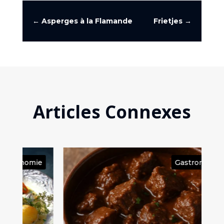
←
Asperges à la Flamande
Frietjes
→
Articles Connexes
ie
Gastronomie