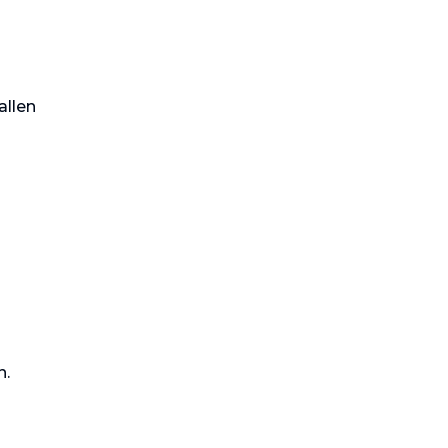
allen
n.