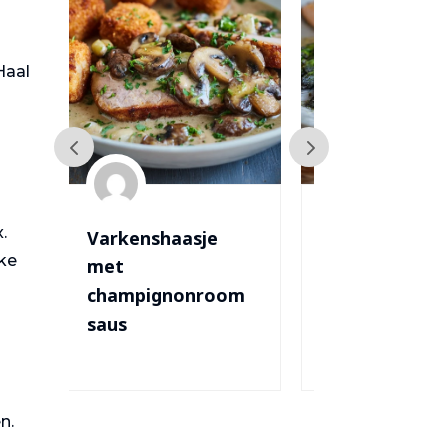
Haal
.
Zalm met
Toast
kke
asperges
Champign
oom
n.