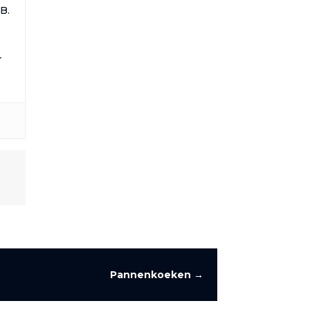
IB.
—
Pannenkoeken
→