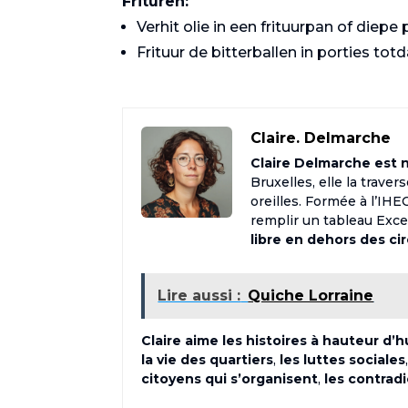
Frituren:
Verhit olie in een frituurpan of diepe
Frituur de bitterballen in porties to
Claire. Delmarche
Claire Delmarche est né
Bruxelles, elle la trave
oreilles. Formée à l’IH
remplir un tableau Excel 
libre en dehors des ci
Lire aussi :
Quiche Lorraine
Claire aime les histoires à hauteur d’
la vie des quartiers
,
les luttes sociales
citoyens qui s’organisent
,
les contrad