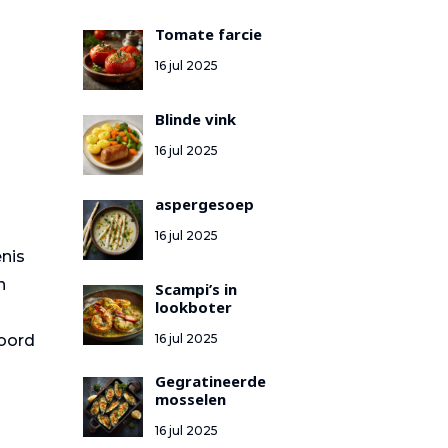
Tomate farcie
16 jul 2025
Blinde vink
16 jul 2025
aspergesoep
16 jul 2025
enis
n
Scampi’s in
lookboter
16 jul 2025
woord
Gegratineerde
mosselen
16 jul 2025