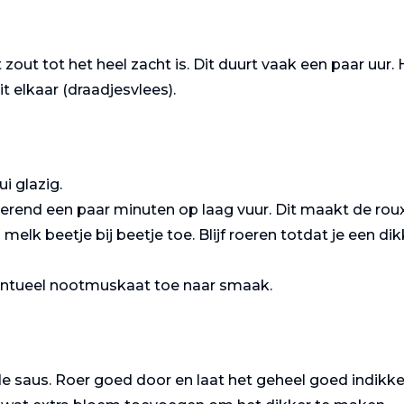
out tot het heel zacht is. Dit duurt vaak een paar uur. 
it elkaar (draadjesvlees).
i glazig.
erend een paar minuten op laag vuur. Dit maakt de roux
Toast
Varkenshaasje
melk beetje bij beetje toe. Blijf roeren totdat je een di
Champignon
met
champignonr
entueel nootmuskaat toe naar smaak.
saus
e saus. Roer goed door en laat het geheel goed indikke