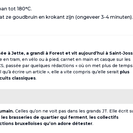
 pan tot 180°C.
tdat ze goudbruin en krokant zijn (ongeveer 3-4 minuten).
e à Jette, a grandi à Forest et vit aujourd’hui à Saint-Joss
rse en tram, en vélo ou à pied, carnet en main et casque sur les
ECS, passée par quelques rédactions « où on met plus de temps
qu’à écrire un article », elle a vite compris qu’elle serait
plus
rcuits classiques
.
humain.
Celles qu’on ne voit pas dans les grands JT. Elle écrit s
,
les brasseries de quartier qui ferment
,
les collectifs
ictions bruxelloises qu’on adore détester
.