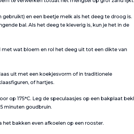
em te verwerken totdat het mengsel op grof zand lijkt
en gebruikt) en een beetje melk als het deeg te droog is.
nde bal. Als het deeg te kleverig is, kun je het in de
d met wat bloem en rol het deeg uit tot een dikte van
Toast
Varkenshaasje
ulaas uit met een koekjesvorm of in traditionele
Champignon
met
laasfiguren, of hartjes.
champignonr
saus
oor op 175°C. Leg de speculaasjes op een bakplaat bek
15 minuten goudbruin.
na het bakken even afkoelen op een rooster.