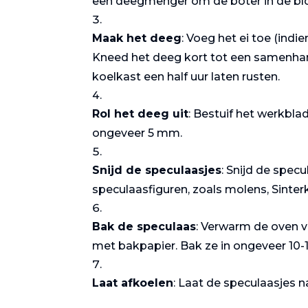
een deegmenger om de boter in de blo
Maak het deeg
: Voeg het ei toe (indi
Kneed het deeg kort tot een samenhange
koelkast een half uur laten rusten.
Rol het deeg uit
: Bestuif het werkbla
ongeveer 5 mm.
Zalm met
Snijd de speculaasjes
: Snijd de spec
asperges
speculaasfiguren, zoals molens, Sinterk
Bak de speculaas
: Verwarm de oven v
met bakpapier. Bak ze in ongeveer 10-
Laat afkoelen
: Laat de speculaasjes 