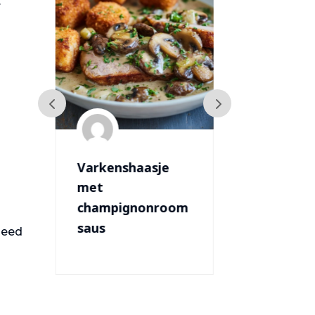
.
Zalm met
Toast
asperges
Champign
oom
leed