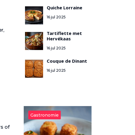
Quiche Lorraine
16 jul 2025
r,
Tartiflette met
Hervékaas
16 jul 2025
Couque de Dinant
16 jul 2025
Gastronomie
Gastronomie
s of