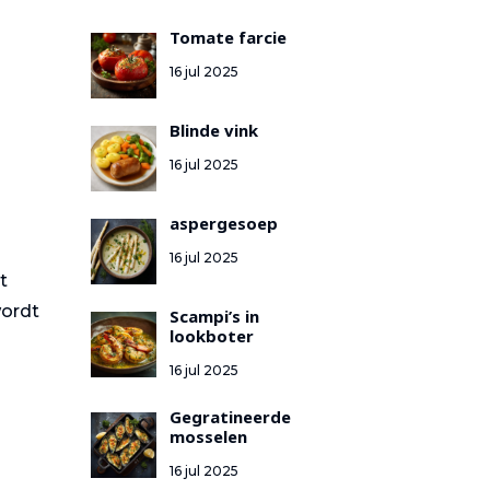
Tomate farcie
16 jul 2025
Blinde vink
16 jul 2025
s
aspergesoep
16 jul 2025
t
wordt
Scampi’s in
lookboter
16 jul 2025
Gegratineerde
mosselen
16 jul 2025