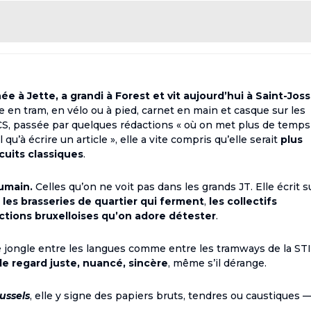
e à Jette, a grandi à Forest et vit aujourd’hui à Saint-Joss
rse en tram, en vélo ou à pied, carnet en main et casque sur les
ECS, passée par quelques rédactions « où on met plus de temps
qu’à écrire un article », elle a vite compris qu’elle serait
plus
rcuits classiques
.
humain.
Celles qu’on ne voit pas dans les grands JT. Elle écrit s
,
les brasseries de quartier qui ferment
,
les collectifs
ictions bruxelloises qu’on adore détester
.
lle jongle entre les langues comme entre les tramways de la ST
le regard juste, nuancé, sincère
, même s’il dérange.
ussels
, elle y signe des papiers bruts, tendres ou caustiques 